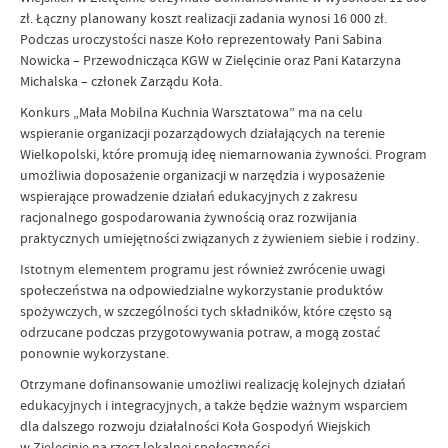
zł. Łączny planowany koszt realizacji zadania wynosi 16 000 zł.
Podczas uroczystości nasze Koło reprezentowały Pani Sabina
Nowicka – Przewodnicząca KGW w Zielęcinie oraz Pani Katarzyna
Michalska – członek Zarządu Koła.
Konkurs „Mała Mobilna Kuchnia Warsztatowa” ma na celu
wspieranie organizacji pozarządowych działających na terenie
Wielkopolski, które promują ideę niemarnowania żywności. Program
umożliwia doposażenie organizacji w narzędzia i wyposażenie
wspierające prowadzenie działań edukacyjnych z zakresu
racjonalnego gospodarowania żywnością oraz rozwijania
praktycznych umiejętności związanych z żywieniem siebie i rodziny.
Istotnym elementem programu jest również zwrócenie uwagi
społeczeństwa na odpowiedzialne wykorzystanie produktów
spożywczych, w szczególności tych składników, które często są
odrzucane podczas przygotowywania potraw, a mogą zostać
ponownie wykorzystane.
Otrzymane dofinansowanie umożliwi realizację kolejnych działań
edukacyjnych i integracyjnych, a także będzie ważnym wsparciem
dla dalszego rozwoju działalności Koła Gospodyń Wiejskich
w Zielęcinie na rzecz lokalnej społeczności.