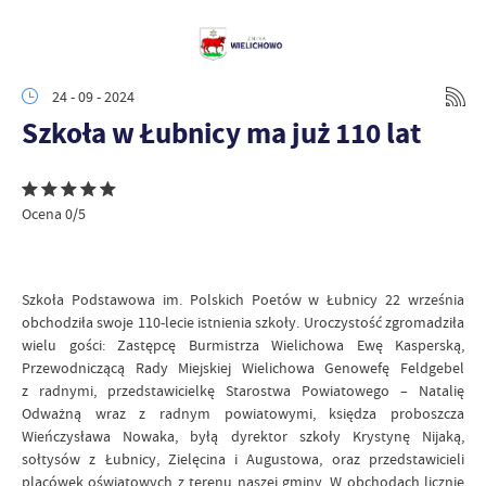
24 - 09 - 2024
Szkoła w Łubnicy ma już 110 lat
Ocena 0/5
Szkoła Podstawowa im. Polskich Poetów w Łubnicy 22 września
obchodziła swoje 110-lecie istnienia szkoły. Uroczystość zgromadziła
wielu gości: Zastępcę Burmistrza Wielichowa Ewę Kasperską,
Przewodniczącą Rady Miejskiej Wielichowa Genowefę Feldgebel
z radnymi, przedstawicielkę Starostwa Powiatowego – Natalię
Odważną wraz z radnym powiatowymi, księdza proboszcza
Wieńczysława Nowaka, byłą dyrektor szkoły Krystynę Nijaką,
sołtysów z Łubnicy, Zielęcina i Augustowa, oraz przedstawicieli
placówek oświatowych z terenu naszej gminy. W obchodach licznie