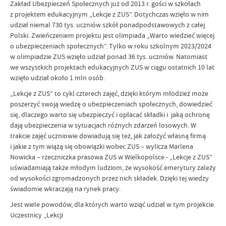
Zakład Ubezpieczeń Społecznych już od 2013 r. gości w szkołach
z projektem edukacyjnym „Lekcje z ZUS”. Dotychczas wzięło w nim
udział niemal 730 tys. uczniów szkół ponadpodstawowych z całej
Polski. Zwieńczeniem projektu jest olimpiada „Warto wiedzieć więcej
o ubezpieczeniach społecznych”. Tylko w roku szkolnym 2023/2024
w olimpiadzie ZUS wzięło udział ponad 36 tys. uczniów. Natomiast
we wszystkich projektach edukacyjnych ZUS w ciągu ostatnich 10 lat
wzięło udział około 1 mln osób.
„Lekcje z ZUS” to cykl czterech zajęć, dzięki którym młodzież może
poszerzyć swoją wiedzę o ubezpieczeniach społecznych, dowiedzieć
się, dlaczego warto się ubezpieczyć i opłacać składki i jaką ochronę
dają ubezpieczenia w sytuacjach różnych zdarzeń losowych. W
trakcie zajęć uczniowie dowiadują się też, jak założyć własną firmą
i jakie z tym wiążą się obowiązki wobec ZUS – wylicza Marlena
Nowicka – rzeczniczka prasowa ZUS w Wielkopolsce - „Lekcje z ZUS”
uświadamiają także młodym ludziom, że wysokość emerytury zależy
od wysokości zgromadzonych przez nich składek. Dzięki tej wiedzy
świadomie wkraczają na rynek pracy.
Jest wiele powodów, dla których warto wziąć udział w tym projekcie.
Uczestnicy „Lekcji