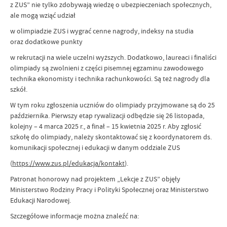
z ZUS” nie tylko zdobywają wiedzę o ubezpieczeniach społecznych,
ale mogą wziąć udział
w olimpiadzie ZUS i wygrać cenne nagrody, indeksy na studia
oraz dodatkowe punkty
w rekrutacji na wiele uczelni wyższych. Dodatkowo, laureaci i finaliści
olimpiady są zwolnieni z części pisemnej egzaminu zawodowego
technika ekonomisty i technika rachunkowości. Są też nagrody dla
szkół.
W tym roku zgłoszenia uczniów do olimpiady przyjmowane są do 25
października. Pierwszy etap rywalizacji odbędzie się 26 listopada,
kolejny – 4 marca 2025 r., a finał – 15 kwietnia 2025 r. Aby zgłosić
szkołę do olimpiady, należy skontaktować się z koordynatorem ds.
komunikacji społecznej i edukacji w danym oddziale ZUS
(
https://www.zus.pl/edukacja/kontakt
).
Patronat honorowy nad projektem „Lekcje z ZUS” objęły
Ministerstwo Rodziny Pracy i Polityki Społecznej oraz Ministerstwo
Edukacji Narodowej.
Szczegółowe informacje można znaleźć na: