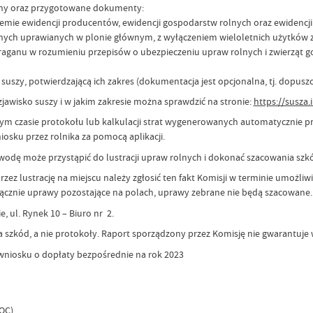
ufany oraz przygotowane dokumenty:
emie ewidencji producentów, ewidencji gospodarstw rolnych oraz ewidencji
olnych uprawianych w plonie głównym, z wyłączeniem wieloletnich użytków z
anu w rozumieniu przepisów o ubezpieczeniu upraw rolnych i zwierząt gos
zy, potwierdzającą ich zakres (dokumentacja jest opcjonalna, tj. dopuszcz
jawisko suszy i w jakim zakresie można sprawdzić na stronie:
https://susza
szym czasie protokołu lub kalkulacji strat wygenerowanych automatycznie p
iosku przez rolnika za pomocą aplikacji.
odę może przystąpić do lustracji upraw rolnych i dokonać szacowania sz
zez lustrację na miejscu należy zgłosić ten fakt Komisji w terminie umożliw
łącznie uprawy pozostające na polach, uprawy zebrane nie będą szacowane.
, ul. Rynek 10 – Biuro nr 2.
 szkód, a nie protokoły. Raport sporządzony przez Komisję nie gwarantuje
wniosku o dopłaty bezpośrednie na rok 2023
OC)