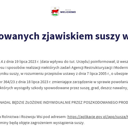
owanych zjawiskiem suszy w
 z dnia 19 lipca 2023 r. (data wpływu do tut. Urzędu) poinformował, iż wesz
 i sposobów realizacji niektórych zadań Agencji Restrukturyzacji i Moderniza
niku suszy, w rozumieniu przepisów ustawy z dnia 7 lipca 2005 r., o ubezpi
64/23 z dnia 18 lipca 2023 r. zmieniające zarządzenie w sprawie powołani
 w których wystąpiły szkody spowodowane przez suszę, grad, deszcz nawaln
ADAL BĘDZIE ZŁOŻENIE INDYWIDUALNIE PRZEZ POSZKODOWANEGO PROD
wa Rolnictwa i Rozwoju Wsi pod adresem:
https://aplikacje.gov.pl/app/susza
iny będą objęte zagrożeniem wystąpienia suszy.