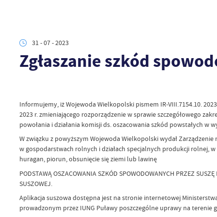
31 - 07 - 2023
Zgłaszanie szkód spowod
Informujemy, iż Wojewoda Wielkopolski pismem IR-VIII.7154.10. 2023.4
2023 r. zmieniającego rozporządzenie w sprawie szczegółowego zakresu
powołania i działania komisji ds. oszacowania szkód powstałych w wy
W związku z powyższym Wojewoda Wielkopolski wydał Zarządzenie nr 3
w gospodarstwach rolnych i działach specjalnych produkcji rolnej,
huragan, piorun, obsunięcie się ziemi lub lawinę
PODSTAWĄ OSZACOWANIA SZKÓD SPOWODOWANYCH PRZEZ SUSZĘ N
SUSZOWEJ.
Aplikacja suszowa dostępna jest na stronie internetowej Ministerst
prowadzonym przez IUNG Puławy poszczególne uprawy na terenie gm