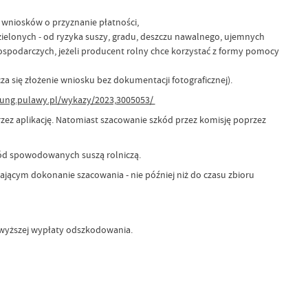
 wniosków o przyznanie płatności,
ielonych ‒ od ryzyka suszy, gradu, deszczu nawalnego, ujemnych
podarczych, jeżeli producent rolny chce korzystać z formy pomocy
a się złożenie wniosku bez dokumentacji fotograficznej).
.iung.pulawy.pl/wykazy/2023,3005053/
rzez aplikację. Natomiast szacowanie szkód przez komisję poprzez
kód spowodowanych suszą rolniczą.
iającym dokonanie szacowania - nie później niż do czasu zbioru
 wyższej wypłaty odszkodowania.