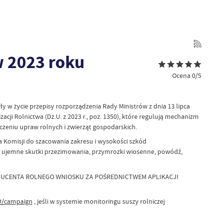
 2023 roku
Ocena 0/5
ły w życie przepisy rozporządzenia Rady Ministrów z dnia 13 lipca
cji Rolnictwa (Dz.U. z 2023 r., poz. 1350), które regulują mechanizm
eczeniu upraw rolnych i zwierząt gospodarskich.
a Komisji do szacowania zakresu i wysokości szkód
y, ujemne skutki przezimowania, przymrozki wiosenne, powódź,
UCENTA ROLNEGO WNIOSKU ZA POŚREDNICTWEM APLIKACJI
/#/campaign
, jeśli w systemie monitoringu suszy rolniczej