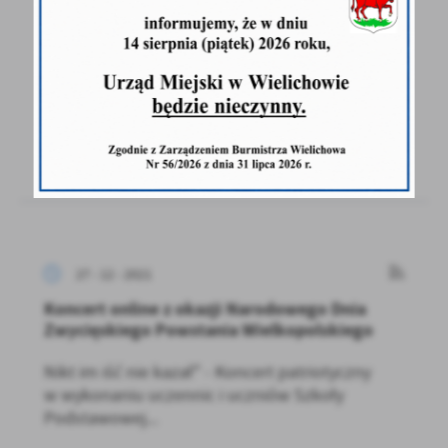
Wielkopolskiego
W tym roku po raz pierwszy świętujemy
Narodowy Dzień Zwycięskiego Powstania
Wielkopolskiego. Z tej...
27 - 12 - 2021
Koncert online z okazji Narodowego Dnia
Zwycięskiego Powstania Wielkopolskiego
Nikt im iść nie kazał" - Koncert patriotyczny
w wykonaniu uczennic i uczniów Szkoły
Podstawowej...