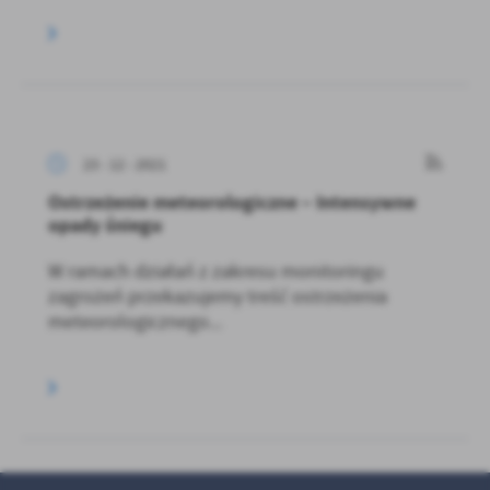
23 - 12 - 2021
Ostrzeżenie meteorologiczne – Intensywne
opady śniegu
W ramach działań z zakresu monitoringu
zagrożeń przekazujemy treść ostrzeżenia
meteorologicznego...