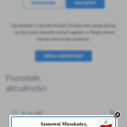
POPRZEDNI
NASTĘPNY
treści w postaci wiadomości, ofert, komunikatów mediów
społecznościowych.
Spodobała Ci się informacja? Zostaw nam swoją opinię
- to dla Ciebie staramy się być najlepsi, a Twoje zdanie
bardzo nam w tym pomoże!
DODAJ KOMENTARZ
Pozostałe
aktualności
27 - 12 - 2021
Narodowy Dzień Zwycięskiego Powstania