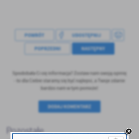
treści w postaci wiadomości, ofert, komunikatów mediów
społecznościowych.
POWRÓT
UDOSTĘPNIJ
POPRZEDNI
NASTĘPNY
Spodobała Ci się informacja? Zostaw nam swoją opinię
- to dla Ciebie staramy się być najlepsi, a Twoje zdanie
bardzo nam w tym pomoże!
DODAJ KOMENTARZ
Pozostałe