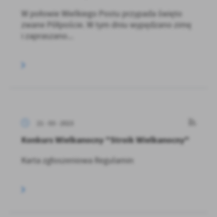
W połowie Wielkiego Postu przypada święto
zwane Półpoście. W tym dniu wypędzano zimę
i zapraszano...
21 - 03 - 2023
Konkurs Wielkanocny "Stroik Wielkanocny"
Karta zgłoszeniowa Regulamin