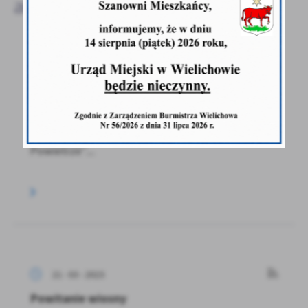
aktualności
21 - 03 - 2023
Zmiany w programie “Czyste Powietrze”
Uprzejmie informujemy, że od 3 stycznia 2023
obowiązują nowe warunki Programu „Czyste
Powietrze”...
21 - 03 - 2023
Powitanie wiosny