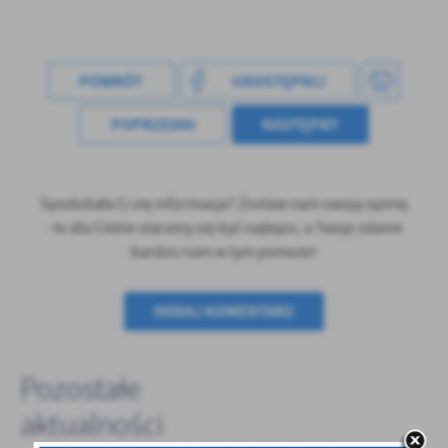
treści w postaci wiadomości, ofert, komunikatów mediów
społecznościowych.
POWRÓT
UDOSTĘPNIJ
POPRZEDNI
NASTĘPNY
Spodobała Ci się informacja? Zostaw nam swoją opinię
- to dla Ciebie staramy się być najlepsi, a Twoje zdanie
bardzo nam w tym pomoże!
DODAJ KOMENTARZ
Pozostałe
aktualności