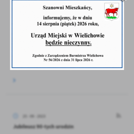
25 - 09 - 2023
Smaki szparagowo-pieczarkowo-pomidorowe
w Wilkowie Polskim
W dniu 24 września 2023 r. Burmistrz
Wielichowa Honorata Kozłowska uczestniczyła
w warsztatach kulinarnych...
25 - 09 - 2023
Jubileusz 90-tych urodzin