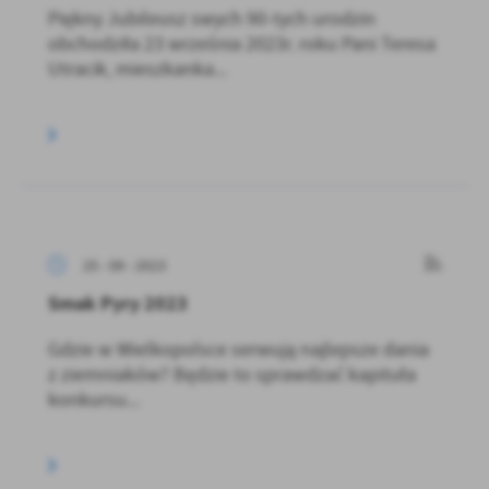
Piękny Jubileusz swych 90-tych urodzin
obchodziła 23 września 2023r. roku Pani Teresa
Utracik, mieszkanka...
25 - 09 - 2023
Smak Pyry 2023
Gdzie w Wielkopolsce serwują najlepsze dania
z ziemniaków? Będzie to sprawdzać kapituła
konkursu...