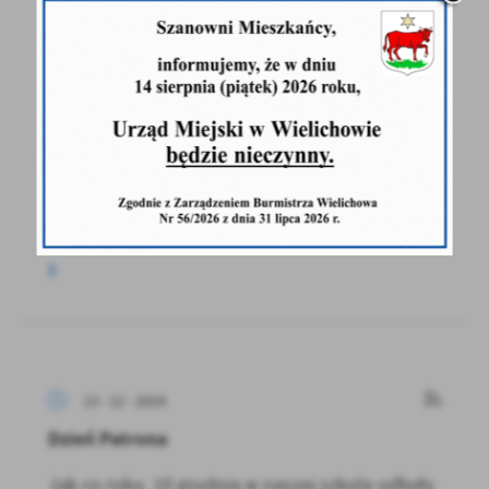
13 - 12 - 2024
Informacja "SELEKT"
Związek Międzygminny „CZO - SELEKT”
przypomina, że wszystkie Punkty
Selektywnego Zbierania...
13 - 12 - 2024
Dzień Patrona
Jak co roku, 10 grudnia w naszej szkole odbyły