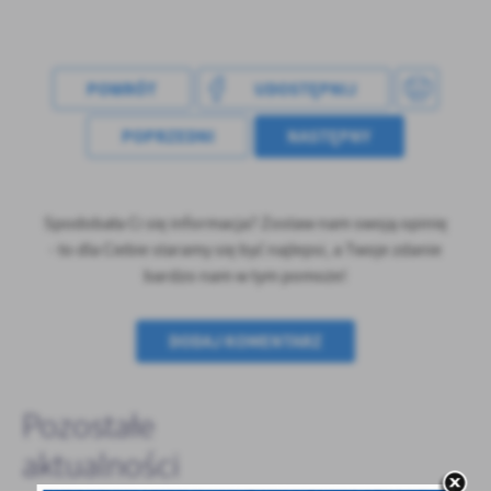
treści w postaci wiadomości, ofert, komunikatów mediów
społecznościowych.
POWRÓT
UDOSTĘPNIJ
POPRZEDNI
NASTĘPNY
Spodobała Ci się informacja? Zostaw nam swoją opinię
- to dla Ciebie staramy się być najlepsi, a Twoje zdanie
bardzo nam w tym pomoże!
DODAJ KOMENTARZ
Pozostałe
aktualności