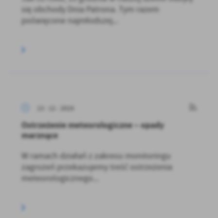
się obchody Dnia Patrona. Tym razem
poświęcone najmłodszej...
13 - 12 - 2024
Ostrzeżenie meteorologiczne – opady
marznące
W ramach działań z zakresu monitoringu
zagrożeń przekazujemy treść ostrzeżenia
meteorologicznego...