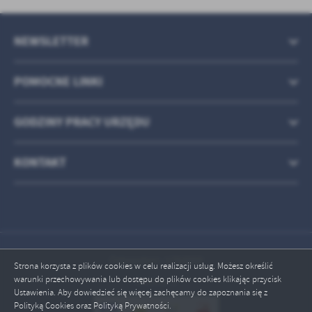
NEWSLETTER
POMOCNE LINKI
GODZINY PRACY URZĘDU
KONTAKT
Odwiedzin: 1783069
Strona korzysta z plików cookies w celu realizacji usług. Możesz określić
warunki przechowywania lub dostępu do plików cookies klikając przycisk
Online: 1
Ustawienia. Aby dowiedzieć się więcej zachęcamy do zapoznania się z
Polityką Cookies oraz Polityką Prywatności.