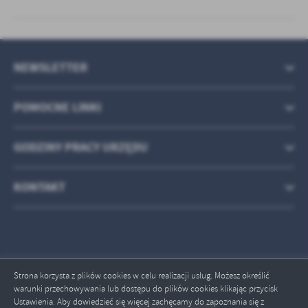
NEWSLETTER
POMOCNE LINKI
GODZINY PRACY URZĘDU
KONTAKT
Strona korzysta z plików cookies w celu realizacji usług. Możesz określić
Odwiedzin: 1782578
warunki przechowywania lub dostępu do plików cookies klikając przycisk
Ustawienia. Aby dowiedzieć się więcej zachęcamy do zapoznania się z