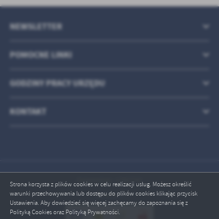
NEWSLETTER
POMOCNE LINKI
GODZINY PRACY URZĘDU
KONTAKT
Odwiedzin: 1782741
Strona korzysta z plików cookies w celu realizacji usług. Możesz określić
warunki przechowywania lub dostępu do plików cookies klikając przycisk
Online: 7
Ustawienia. Aby dowiedzieć się więcej zachęcamy do zapoznania się z
Polityką Cookies oraz Polityką Prywatności.