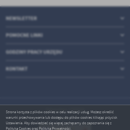
NEWSLETTER
POMOCNE LINKI
GODZINY PRACY URZĘDU
KONTAKT
Odwiedzin: 1783050
Strona korzysta z plików cookies w celu realizacji usług. Możesz określić
warunki przechowywania lub dostępu do plików cookies klikając przycisk
Online: 3
Ustawienia. Aby dowiedzieć się więcej zachęcamy do zapoznania się z
Polityką Cookies oraz Polityką Prywatności.