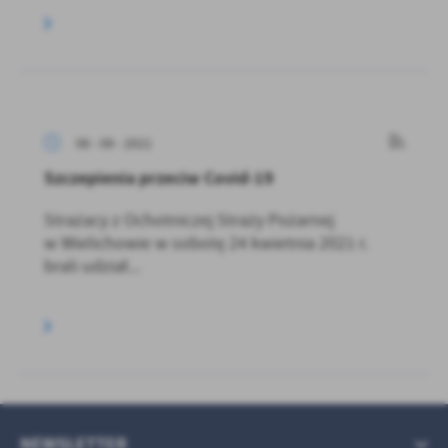
06 - 09 - 2021
Szczepienia przeciw Covid-19
Strażacy z Ochotniczej Straży Pożarnej
w Wielichowie w sobotę 24 kwietnia 2021 r.
brali udział...
NEWSLETTER