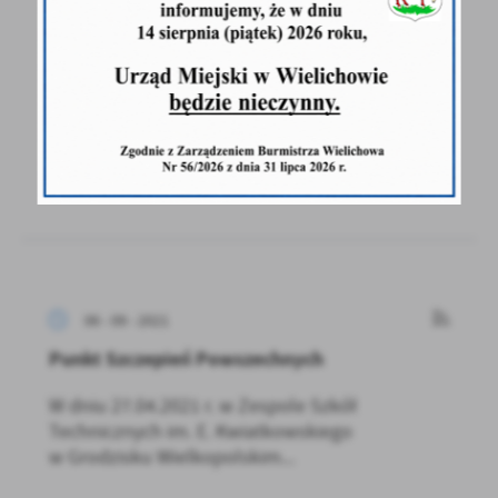
inwestycji drogowych
Gmina Wielichowo znalazła się na liście zadań
przyjętych do dofinansowania w ramach
Rządowego...
06 - 09 - 2021
Punkt Szczepień Powszechnych
W dniu 27.04.2021 r. w Zespole Szkół
Technicznych im. E. Kwiatkowskiego
w Grodzisku Wielkopolskim...