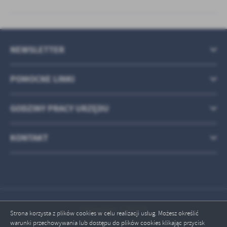
NEWSLETTER
POMOCNE LINKI
GODZINY PRACY URZĘDU
KONTAKT
Odwiedzin: 1782778
Strona korzysta z plików cookies w celu realizacji usług. Możesz określić
warunki przechowywania lub dostępu do plików cookies klikając przycisk
Online: 9