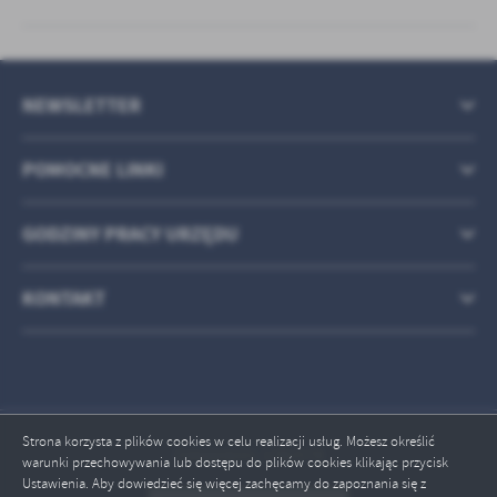
NEWSLETTER
POMOCNE LINKI
GODZINY PRACY URZĘDU
KONTAKT
Strona korzysta z plików cookies w celu realizacji usług. Możesz określić
Odwiedzin: 1782578
warunki przechowywania lub dostępu do plików cookies klikając przycisk
Ustawienia. Aby dowiedzieć się więcej zachęcamy do zapoznania się z