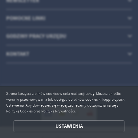
NEWSLETTER
POMOCNE LINKI
GODZINY PRACY URZĘDU
KONTAKT
Strona korzysta z plików cookies w celu realizacji usług. Możesz określić
Odwiedzin: 1783249
warunki przechowywania lub dostępu do plików cookies klikając przycisk
Ustawienia. Aby dowiedzieć się więcej zachęcamy do zapoznania się z
Polityką Cookies oraz Polityką Prywatności.
ZAPISZ WYBRANE
USTAWIENIA
ODRZUĆ WSZYSTKIE