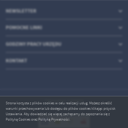
NEWSLETTER
POMOCNE LINKI
GODZINY PRACY URZĘDU
KONTAKT
Odwiedzin: 1783338
Strona korzysta z plików cookies w celu realizacji usług. Możesz określić
warunki przechowywania lub dostępu do plików cookies klikając przycisk
Online: 2
Ustawienia. Aby dowiedzieć się więcej zachęcamy do zapoznania się z
Polityką Cookies oraz Polityką Prywatności.