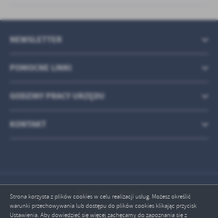
NEWSLETTER
POMOCNE LINKI
GODZINY PRACY URZĘDU
KONTAKT
Odwiedzin: 1783462
Strona korzysta z plików cookies w celu realizacji usług. Możesz określić
warunki przechowywania lub dostępu do plików cookies klikając przycisk
Online: 2
Ustawienia. Aby dowiedzieć się więcej zachęcamy do zapoznania się z