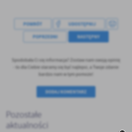
treści w postaci wiadomości, ofert, komunikatów mediów
społecznościowych.
POWRÓT
UDOSTĘPNIJ
POPRZEDNI
NASTĘPNY
Spodobała Ci się informacja? Zostaw nam swoją opinię
- to dla Ciebie staramy się być najlepsi, a Twoje zdanie
bardzo nam w tym pomoże!
DODAJ KOMENTARZ
Pozostałe
aktualności