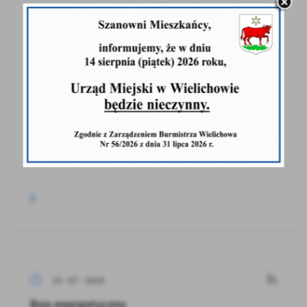
16 - 07 - 2024
XVII Międzypowiatowy Obóz szkoleniowo-
wypoczynkowy Młodzieżowych Drużyn
Pożarniczych w Brennie
14 lipca 2024 r. grupa młodzieży z jednostek
MDP Gradowice, MDP Zielęcin uczestniczyła
w uroczystości...
15 - 07 - 2024
Bon energetyczny