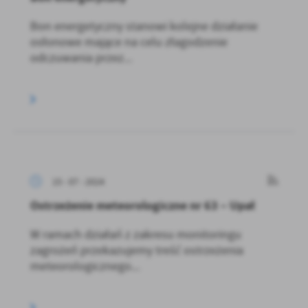
Bon energetyczny stanowi kolejne działanie
osłonowe mające na celu złagodzenie
odczuwania przez...
15 - 07 - 2024
Ostrzeżenie meteorologiczne nr 63 – Upał
W ramach działań z zakresu monitoringu
zagrożeń przekazujemy treść ostrzeżenia
meteorologicznego...