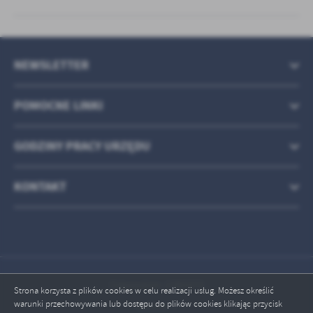
NEWSLETTER
POMOCNE LINKI
GODZINY PRACY URZĘDU
KONTAKT
Odwiedzin: 1783373
Strona korzysta z plików cookies w celu realizacji usług. Możesz określić
warunki przechowywania lub dostępu do plików cookies klikając przycisk
Online: 7