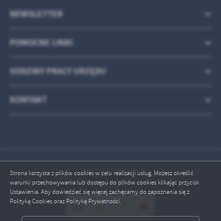
NEWSLETTER
POMOCNE LINKI
GODZINY PRACY URZĘDU
KONTAKT
Odwiedzin: 1782541
Strona korzysta z plików cookies w celu realizacji usług. Możesz określić
warunki przechowywania lub dostępu do plików cookies klikając przycisk
Online: 4
Ustawienia. Aby dowiedzieć się więcej zachęcamy do zapoznania się z
Polityką Cookies oraz Polityką Prywatności.
ZAPISZ WYBRANE