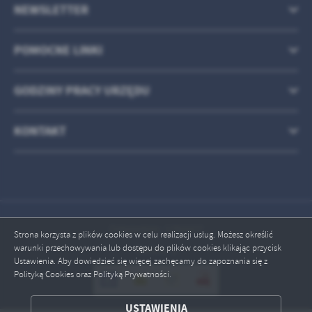
NEWSLETTER
POMOCNE LINKI
GODZINY PRACY URZĘDU
KONTAKT
Odwiedzin: 1783327
Strona korzysta z plików cookies w celu realizacji usług. Możesz określić
warunki przechowywania lub dostępu do plików cookies klikając przycisk
Online: 2
Ustawienia. Aby dowiedzieć się więcej zachęcamy do zapoznania się z
Polityką Cookies oraz Polityką Prywatności.
ZAPISZ WYBRANE
USTAWIENIA