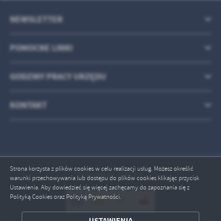
NEWSLETTER
POMOCNE LINKI
GODZINY PRACY URZĘDU
KONTAKT
Strona korzysta z plików cookies w celu realizacji usług. Możesz określić
Odwiedzin: 1782127
warunki przechowywania lub dostępu do plików cookies klikając przycisk
Ustawienia. Aby dowiedzieć się więcej zachęcamy do zapoznania się z
Polityką Cookies oraz Polityką Prywatności.
ZAPISZ WYBRANE
USTAWIENIA