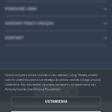
POMOCNE LINKI
GODZINY PRACY URZĘDU
KONTAKT
Odwiedzin: 1782894
Strona korzysta z plików cookies w celu realizacji usług. Możesz określić
warunki przechowywania lub dostępu do plików cookies klikając przycisk
Online: 6
Ustawienia. Aby dowiedzieć się więcej zachęcamy do zapoznania się z
Polityką Cookies oraz Polityką Prywatności.
ZAPISZ WYBRANE
USTAWIENIA
ODRZUĆ WSZYSTKIE
Copyright by wielichowo.pl